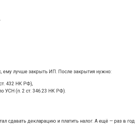
т
, ему лучше закрыть ИП. После закрытия нужно:
ст. 432 НК РФ),
УСН (п. 2 ст. 346.23 НК РФ).
тал сдавать декларацию и платить налог. А ещё — раз в г