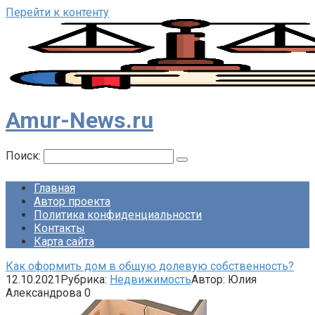
Перейти к контенту
Amur-News.ru
Поиск:
Главная
Автор проекта
Политика конфиденциальности
Контакты
Карта сайта
Как оформить дом в общую долевую собственность?
12.10.2021
Рубрика:
Недвижимость
Автор:
Юлия
Александрова
0