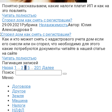
Понятно рассказываем, какие налоги платит ИП и как на
это повлиять
Читать полностью
Сгорел дом как снять с регистрации?
29.09.2021
Рубрика:
Недвижимость
Автор:
Юлия
Александрова
0
Как и кто может снять с кадастрового учета дом если
его снесли или он сгорел, что необходимо для этого
какие потребуются документы читайте в нашей статье
на сайте
Читать полностью
Пагинация записей
Назад
1
…
3
4
5
…
201
Далее
Поиск:
Меню
Договора
Другое
Земля
Машина
Налоги
НДФЛ