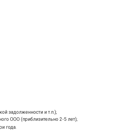
й задолженности и т.п.);
ого ООО (приблизительно 2-5 лет);
и года.