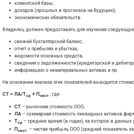
клиентской базы;
доходов (прошлых и прогнозов на будущее);
экономических обязательств.
Владелец должен предоставить для изучения следующу
свежий бухгалтерский баланс;
отчет о прибылях и убытках;
ведомости основных средств;
сведения о задолженности (кредиторской и дебитор
информацию о нематериальных активах и пр.
На основании анализа этих показателей выводится стои
СТ = ЛА/Т
+ П
, где:
ср
чист.
СТ
– рыночная стоимость ООО;
ЛА
– суммарная стоимость ликвидных активов фирмы
Т
– среднее время (в годах), за которое в данных
ср
П
– чистая прибыль ООО (средний показатель за
чист.