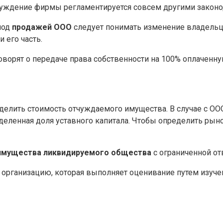
тчуждение фирмы регламентируется совсем другими закон
под
продажей ООО
следует понимать изменение владельца 
 его часть.
орят о передаче права собственности на 100% оплаченну
елить стоимость отчуждаемого имущества. В случае с ООО
ределенная доля уставного капитала. Чтобы определить р
 имущества ликвидируемого общества
с ограниченной о
организацию, которая выполняет оценивание путем изуче