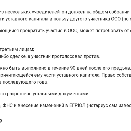
 из нескольких учредителей, он должен на общем собрании
ти уставного капитала в пользу другого участника ООО (по 
евающийся прекратить участие в ООО, может потребовать о
третьим лицам;
бо сделке, а участник проголосовал против.
но быть выполнено в течение 90 дней после его предъявле
причитающейся ему части уставного капитала. Право собс
ие последующего года.
 это разрешено уставными документами.
а, ФНС и внесение изменений в ЕГРЮЛ (нотариус сам изве
ю