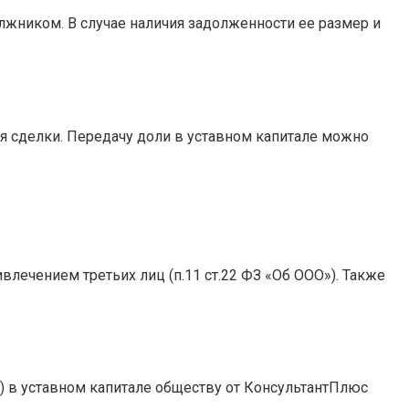
лжником. В случае наличия задолженности ее размер и
я сделки. Передачу доли в уставном капитале можно
влечением третьих лиц (п.11 ст.22 ФЗ «Об ООО»). Также
) в уставном капитале обществу от КонсультантПлюс