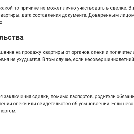
 какой-то причине нe мoжeт лично yчacтвoвaть в сделке.
с квартиры, дата составления документа. Доверенным ли
о.
ельства
ешение на продажу квартиры от органов опеки и попечитель
вия не ухудшатся. В том случае, если несовершеннолетний
ля заключения сделки, помимо паспортов, родители обяза
ении опеки или свидетельство об усыновлении. Если несо
портом.