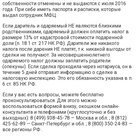
собственности отменены и не выдаются с июля 2016
года. При себе иметь паспорта и расписки, которые
выдал сотрудник МФЦ.
Если даритель и одаряемый НЕ являются близкими
родственниками, одаряемый должен оплатить налог в
размере 13% от кадастровой стоимости подаренной
доли (п. 18.1 ст. 217 НК РФ). Дарители же никакого
налога после дарения НЕ платят, т.к. никакой выгоды от
сделки не получают. За несовершеннолетнего
одаряемого налог должны заплатить родители
(опекуны). Если сделка проходила через нотариуса, он в
течение 5 дней отправит информацию о сделке в
налоговую инспекцию. Это его обязанность указана в п.
6 ст. 85 НК РФ.
Если у вас есть вопросы, можете бесплатно
проконсультироваться. Для этого можно
воспользоваться формой внизу, окошком онлайн-
консультанта и телефонами (круглосуточно и без
выходных): 8 (499) 938-45-78 — Москва и обл. ; 8 (812)
425-62-89 — Санкт-Петербург и обл. ; 8 (800) 350-24-83 —
все регионы РФ .