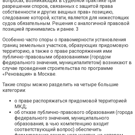
вопросах, возникающих в судебной практике при
разрешении споров, связанных с защитой права
собственности и других вещных прав» позицию,
следование которой, кстати, является для нижестоящих
судов обязательным. Решения с аналогичной правовой
позицией принимались и ранее. 3
Особенно часто споры о правомерности установления
границ земельных участков, образующих придомовую
территорию, а также о праве распоряжения ими
публично-правовыми образованиями (городом
федерального значения, муниципалитетом) возникают в
случае проведения строительства по программе
«Реновация» в Москве.
Такие споры можно разделить на четыре большие
категории:
о праве распоряжаться придомовой территорией
МКД;
об отказе публично-правового образования (города
федерального значения, муниципального
образования, в чью компетенцию входит
соответствующий вопрос) обеспечить