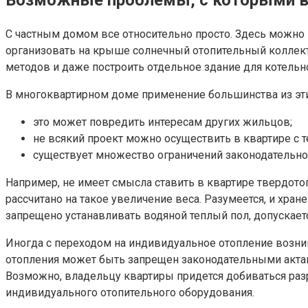
Возможные проблемы, с которыми в
С частным домом все относительно просто. Здесь можно 
организовать на крыше солнечный отопительный коллекто
методов и даже построить отдельное здание для котельн
В многоквартирном доме применение большинства из эт
это может повредить интересам других жильцов;
не всякий проект можно осуществить в квартире с т
существует множество ограничений законодательного
Например, не имеет смысла ставить в квартире твердото
рассчитано на такое увеличение веса. Разумеется, и хр
запрещено устанавливать водяной теплый пол, допускаетс
Иногда с переходом на индивидуальное отопление возник
отопления может быть запрещен законодательными актами.
Возможно, владельцу квартиры придется добиваться раз
индивидуального отопительного оборудования.