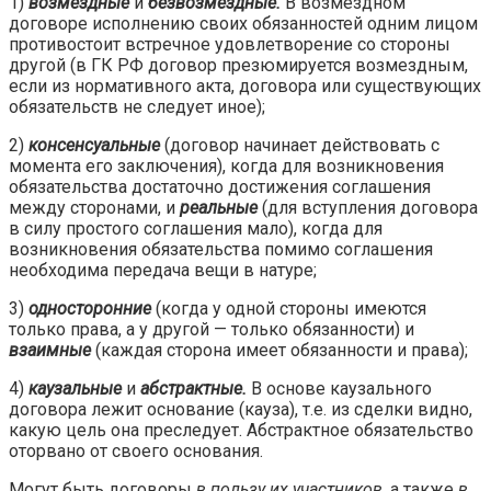
1)
возмездные
и
безвозмездные.
В возмездном
договоре исполнению своих обязанностей одним лицом
противостоит встречное удовлетворение со стороны
другой (в ГК РФ договор презюмируется возмездным,
если из нормативного акта, договора или существующих
обязательств не следует иное);
2)
консенсуальные
(договор начинает действовать с
момента его заключения), когда для возникновения
обязательства достаточно достижения соглашения
между сторонами, и
реальные
(для вступления договора
в силу простого соглашения мало), когда для
возникновения обязательства помимо соглашения
необходима передача вещи в натуре;
3)
односторонние
(когда у одной стороны имеются
только права, а у другой — только обязанности) и
взаимные
(каждая сторона имеет обязанности и права);
4)
каузальные
и
абстрактные.
В основе каузального
договора лежит основание (кауза), т.е. из сделки видно,
какую цель она преследует. Абстрактное обязательство
оторвано от своего основания.
Могут быть договоры
в пользу их участников,
а также
в