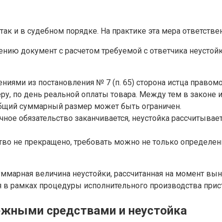
к и в судебном порядке. На практике эта мера ответственн
нию документ с расчетом требуемой с ответчика неустойки
нениями из постановления № 7 (п. 65) сторона истца право
меру, по день реальной оплаты товара. Между тем в закон
общий суммарный размер может быть ограничен.
ое обязательство заканчивается, неустойка рассчитываетс
тво не прекращено, требовать можно не только определе
уммарная величина неустойки, рассчитанная на момент вы
я в рамках процедуры исполнительного производства при
ежными средствами и неустойка