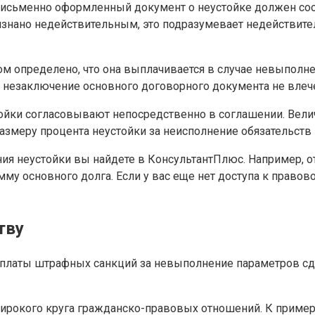
 письменно оформленный документ о неустойке должен соот
изнано недействительным, это подразумевает недействител
м определено, что она выплачивается в случае невыполнен
незаключение основного договорного документа не влечет 
тойки согласовывают непосредственно в соглашении. Велич
азмеру процента неустойки за неисполнение обязательств 
я неустойки вы найдете в КонсультантПлюс. Например, от
мму основного долга. Если у вас еще нет доступа к право
тву
ь уплаты штрафных санкций за невыполнение параметров сд
широкого круга гражданско-правовых отношений. К пример