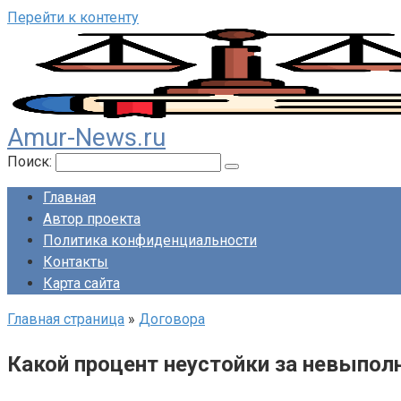
Перейти к контенту
Amur-News.ru
Поиск:
Главная
Автор проекта
Политика конфиденциальности
Контакты
Карта сайта
Главная страница
»
Договора
Какой процент неустойки за невыпол