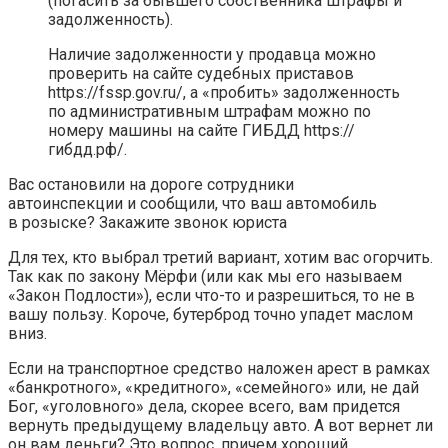
(погасить за бывшего собственника штрафы и
задолженность).
Наличие задолженности у продавца можно
проверить на сайте судебных приставов
https://fssp.gov.ru/, а «пробить» задолженность
по административным штрафам можно по
номеру машины на сайте ГИБДД https://
гибдд.рф/.
Вас остановили на дороге сотрудники
автоинспекции и сообщили, что ваш автомобиль
в розыске? Закажите звонок юриста
Для тех, кто выбрал третий вариант, хотим вас огорчить.
Так как по закону Мёрфи (или как мы его называем
«Закон Подлости»), если что-то и разрешиться, то не в
вашу пользу. Короче, бутерброд точно упадет маслом
вниз.
Если на транспортное средство наложен арест в рамках
«банкротного», «кредитного», «семейного» или, не дай
Бог, «уголовного» дела, скорее всего, вам придется
вернуть предыдущему владельцу авто. А вот вернет ли
он вам деньги? Это вопрос, причем хороший.