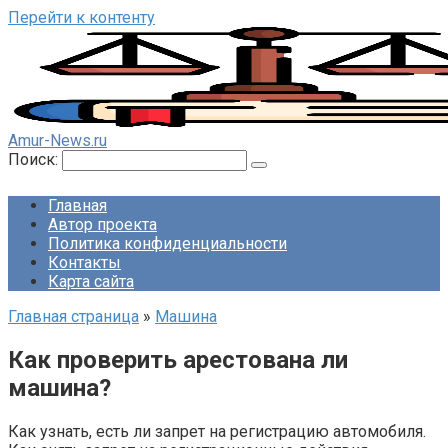
Перейти к контенту
Amur-News.ru
Поиск:
Главная
Автор проекта
Политика конфиденциальности
Контакты
Карта сайта
Главная страница
»
Машина
Как проверить арестована ли
машина?
Как узнать, есть ли запрет на регистрацию автомобиля.