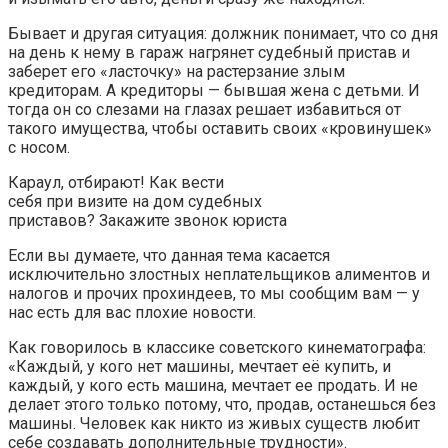
Бывает и другая ситуация: должник понимает, что со дня
на день к нему в гараж нагрянет судебный пристав и
заберет его «ласточку» на растерзание злым
кредиторам. А кредиторы — бывшая жена с детьми. И
тогда он со слезами на глазах решает избавиться от
такого имущества, чтобы оставить своих «кровинушек»
с носом.
Караул, отбирают! Как вести
себя при визите на дом судебных
приставов? Закажите звонок юриста
Если вы думаете, что данная тема касается
исключительно злостных неплательщиков алиментов и
налогов и прочих прохиндеев, то мы сообщим вам — у
нас есть для вас плохие новости.
Как говорилось в классике советского кинематографа:
«Каждый, у кого нет машины, мечтает её купить, и
каждый, у кого есть машина, мечтает ее продать. И не
делает этого только потому, что, продав, останешься без
машины. Человек как никто из живых существ любит
себе создавать дополнительные трудности».