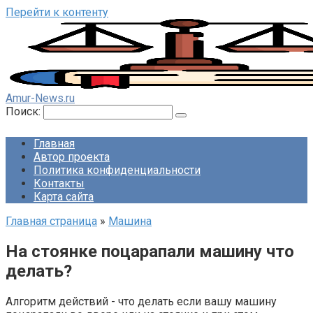
Перейти к контенту
Amur-News.ru
Поиск:
Главная
Автор проекта
Политика конфиденциальности
Контакты
Карта сайта
Главная страница
»
Машина
На стоянке поцарапали машину что
делать?
Алгоритм действий - что делать если вашу машину