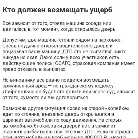
Кто должен возмещать ущерб
Все зависит от того, стояла машина соседа или
двигалась в тот момент, когда открылась дверь.
Допустим, две машины стояли рядом на парковке.
Сосед неудачно открыл водительскую дверь и
поцарапал вашу машину. ДТП это не считается: никто
никуда не ехал. Даже если у всех участников есть
действующие полисы ОСАГО, страховая компания имеет
право отказать в выплатах.
Но виновнику все равно придется возмещать
причиненный вред — по гражданскому кодексу.
Добровольно он будет это делать или через суд, зависит
от того, сумеете ли вы договориться.
Возможна другая ситуация: сосед на старой «копейке»
едет по стоянке, внезапно дверь открывается и
царапает автомобили по ходу движения. На старых
автомобилях блокировки дверей нет, а замки от
старости разбалтываются. Это уже ДТП. Если пострадал
один автомобиль и ущерб меньше 400 000 Р , можно