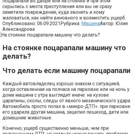
поцарапали во дворе или на стоянке и при этом
скрылись с места преступления или вы не сразу
заметили повреждение, куда звонить и кому
жаловаться, как найти виновного и возместить ущерб.
Опубликовано:
06.09.2021
Рубрика:
Машина
Автор:
Юлия
Александрова
На стоянке поцарапали машину что
делать?
Что делать если машину поцарапали
Каждый автовладелец хорошо знаком с ситуацией,
когда оставленная на полчаса на парковке или на ночь у
дома машина с утра выглядит иначе: на кузове
царапины, сколы, следы от явного механического удара.
Автомобиль просто попал в «микро-ДТП»: при парковке
его ударила другая машина, зацепил пешеход, дети или
домашние животные.
Конечно, ущерб существенно меньше, чем при
полноценном ДТП, но кому-то нужно решать проблему,