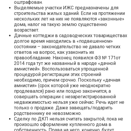
оштрафован.
Выделяемые участки ИЖС предназначены для
строительства жилых зданий. Если на протяжении
нескольких лет на них не появляются «законные»
дома, налог на такую землю существенно
возрастает.
Дачные коттеджи в садоводческих товариществах
долгое время находились в «подвешенном»
состоянии – законодательство не давало четких
ответов на вопрос, как узаконить их
правообладание. Наконец появился ФЗ № 171от
2014 года тут же названный в народе «дачной
амнистией». Воспользоваться упрощенной
процедурой регистрации этих строений
необходимо, причем срочно. Поскольку «дачная
амнистия» (срок которой уже неоднократно
продлевался) рано или поздно закончится, а
совершать операции с незарегистрированной
недвижимостью нельзя уже сейчас. Речь идет не
только о продаже. Даже завещать/подарить
родственнику ее невозможно.
Сделку по ДКП нельзя считать закрытой, пока не
произошло оформление купленного дома в
собственность. Права на него, конечно, будут