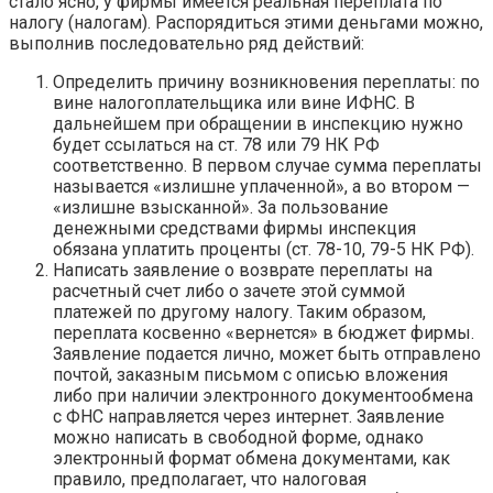
стало ясно, у фирмы имеется реальная переплата по
налогу (налогам). Распорядиться этими деньгами можно,
выполнив последовательно ряд действий:
Определить причину возникновения переплаты: по
вине налогоплательщика или вине ИФНС. В
дальнейшем при обращении в инспекцию нужно
будет ссылаться на ст. 78 или 79 НК РФ
соответственно. В первом случае сумма переплаты
называется «излишне уплаченной», а во втором —
«излишне взысканной». За пользование
денежными средствами фирмы инспекция
обязана уплатить проценты (ст. 78-10, 79-5 НК РФ).
Написать заявление о возврате переплаты на
расчетный счет либо о зачете этой суммой
платежей по другому налогу. Таким образом,
переплата косвенно «вернется» в бюджет фирмы.
Заявление подается лично, может быть отправлено
почтой, заказным письмом с описью вложения
либо при наличии электронного документообмена
с ФНС направляется через интернет. Заявление
можно написать в свободной форме, однако
электронный формат обмена документами, как
правило, предполагает, что налоговая