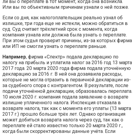
ли вы о переплате в тот момент, когда она возникла.
Или вы по объективным причинам узнали о ней позже.
Если со дня, как налогоплательщик реально узнал об
излишке, три года еще не истекли, можно обратиться в
суд. Суд считает трёхлетний срок с момента, когда
компания узнала или должна была узнать о переплате.
При этом судья проверит причины, из-за которых фирма
или ИП не смогли узнать о переплате раньше.
Например
, фирма «Спектр» подала декларацию по
налогу на прибыль и уплатила налог за 2016 год 13 марта
2017 года. 20 марта 2020 года фирма подала уточнённую
декларацию за 2016 г. В ней она дозаявила расходы,
которые не могла отразить в первичной декларации из-
за судебного спора с контрагентом. В результате, после
подачи уточнённой декларации, образовалась переплата.
10 июля 2020 г. компания подала заявление о возврате
излишне уплаченного налога. Инспекция отказала в
возврате налога, так как с момента его уплаты (13 марта
2017 г.) прошло больше трёх лет. Однако организация
может добиться возврата налога через суд, так как о
переплате ей стало известно только 20 марта 2020 г.,
когда были скорректированы данные учёта. Если