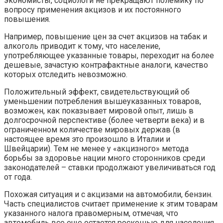
экономисты, социологи не прекращают полемику по
вопросу применения акцизов и их постоянного
повышения.
Например, повышение цен за счет акцизов на табак и
алкоголь приводит к тому, что население,
употребляющее указанные товары, переходит на более
дешевые, зачастую контрафактные аналоги, качество
которых отследить невозможно.
Положительный эффект, свидетельствующий об
уменьшении потребления вышеуказанных товаров,
возможен, как показывает мировой опыт, лишь в
долгосрочной перспективе (более четверти века) и в
ограниченном количестве мировых держав (в
настоящее время это произошло в Италии и
Швейцарии). Тем не менее у «акцизного» метода
борьбы за здоровье нации много сторонников среди
законодателей – ставки продолжают увеличиваться год
от года.
Похожая ситуация и с акцизами на автомобили, бензин.
Часть специалистов считает применение к этим товарам
указанного налога правомерным, отмечая, что
автомобиль все еще остается роскошью для населения,