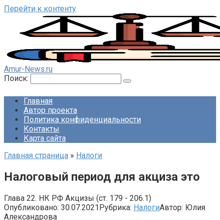
Перейти к контенту
Amur-News.ru
Поиск:
Главная
Автор проекта
Политика конфиденциальности
Контакты
Карта сайта
Главная страница
»
Налоги
Налоговый период для акциза это
Глава 22. НК РФ Акцизы (ст. 179 - 206.1)
Опубликовано:
30.07.2021
Рубрика:
Налоги
Автор:
Юлия
Александрова