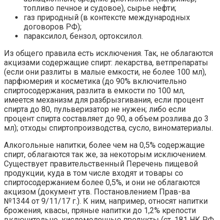
топливо печное и судовое), сырье нефти;
газ природный (в контексте международных
договоров РФ);
параксилол, бензол, ортоксилол.
Из общего правила есть исключения. Так, не облагаются
акцизами содержащие спирт: лекарства, ветпрепараты
(если они разлиты в малые емкости, не более 100 мл),
парфюмерия и косметика (до 90% включительно
спиртосодержания, разлита в емкости по 100 мл,
имеется механизм для разбрызгивания, если процент
спирта до 80, пульверизатор не нужен; либо если
процент спирта составляет до 90, а объем розлива до 3
мл); отходы спиртопроизводства, сусло, виноматериалы.
Алкогольные напитки, более чем на 0,5% содержащие
спирт, облагаются так же, за некоторым исключением.
Существует правительственный Перечень пищевой
продукции, куда в том числе входят и товары со
спиртосодержанием более 0,5%, и они не облагаются
акцизом (документ утв. Постановлением Прав-ва
№1344 от 9/11/17 г.). К ним, например, относят напитки
брожения, квасы, пряные напитки до 1,2% крепости
включительно, кисломолочные продукты (ст. 181 НК РФ,