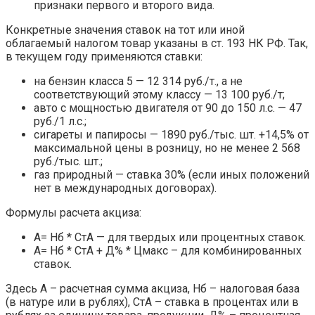
признаки первого и второго вида.
Конкретные значения ставок на тот или иной
облагаемый налогом товар указаны в ст. 193 НК РФ. Так,
в текущем году применяются ставки:
на бензин класса 5 — 12 314 руб./т., а не
соответствующий этому классу — 13 100 руб./т;
авто с мощностью двигателя от 90 до 150 л.с. — 47
руб./1 л.с.;
сигареты и папиросы — 1890 руб./тыс. шт. +14,5% от
максимальной цены в розницу, но не менее 2 568
руб./тыс. шт.;
газ природный — ставка 30% (если иных положений
нет в международных договорах).
Формулы расчета акциза:
А= Нб * СтА — для твердых или процентных ставок.
А= Нб * СтА + Д% * Цмакс – для комбинированных
ставок.
Здесь А – расчетная сумма акциза, Нб – налоговая база
(в натуре или в рублях), СтА – ставка в процентах или в