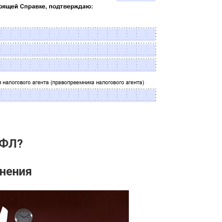
ДФЛ?
лнения