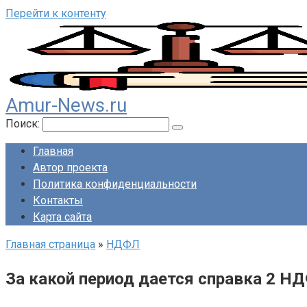
Перейти к контенту
Amur-News.ru
Поиск:
Главная
Автор проекта
Политика конфиденциальности
Контакты
Карта сайта
Главная страница
»
НДФЛ
За какой период дается справка 2 Н